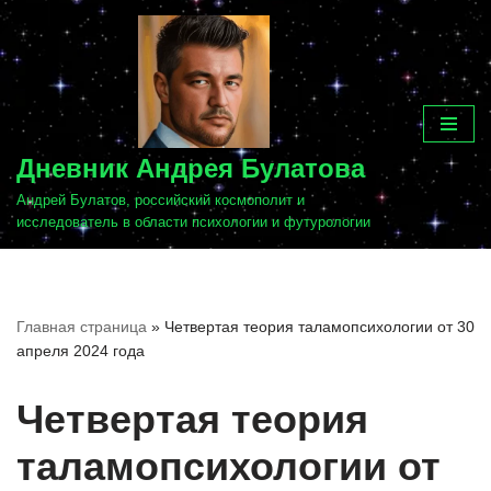
Перейти
к
содержимому
Дневник Андрея Булатова
Андрей Булатов, российский космополит и
исследователь в области психологии и футурологии
Главная страница
»
Четвертая теория таламопсихологии от 30
апреля 2024 года
Четвертая теория
таламопсихологии от