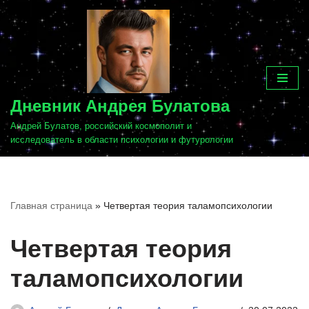
Перейти
к
содержимому
Дневник Андрея Булатова
Андрей Булатов, российский космополит и
исследователь в области психологии и футурологии
Главная страница
»
Четвертая теория таламопсихологии
Четвертая теория
таламопсихологии