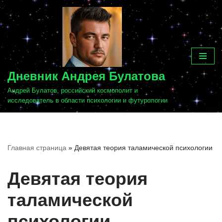
Перейти
к
содержимому
Дневник Андрея Булатова
Андрей Булатов, российский космополит и
исследователь в области психологии и футурологии
Главная страница
»
Девятая теория таламической психологии
Девятая теория
таламической
психологии