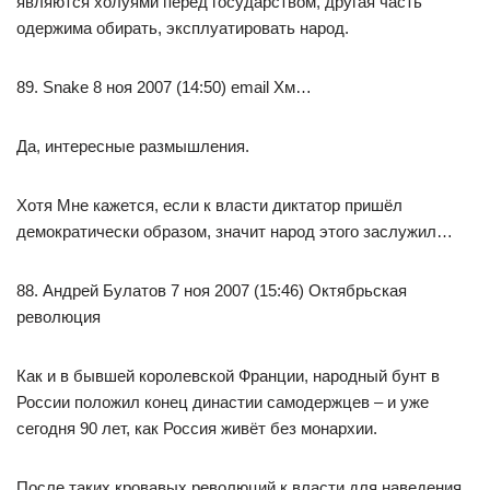
являются холуями перед государством, другая часть
одержима обирать, эксплуатировать народ.
89. Snake 8 ноя 2007 (14:50) email Хм…
Да, интересные размышления.
Хотя Мне кажется, если к власти диктатор пришёл
демократически образом, значит народ этого заслужил…
88. Андрей Булатов 7 ноя 2007 (15:46) Октябрьская
революция
Как и в бывшей королевской Франции, народный бунт в
России положил конец династии самодержцев – и уже
сегодня 90 лет, как Россия живёт без монархии.
После таких кровавых революций к власти для наведения