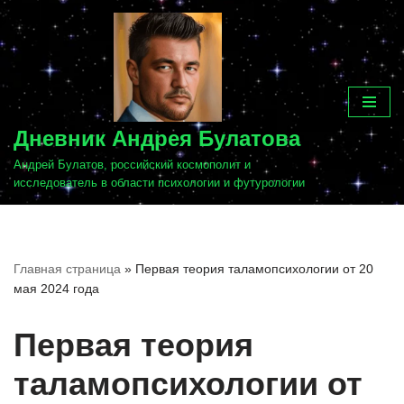
Перейти
к
содержимому
Дневник Андрея Булатова
Андрей Булатов, российский космополит и
исследователь в области психологии и футурологии
Главная страница
»
Первая теория таламопсихологии от 20
мая 2024 года
Первая теория
таламопсихологии от