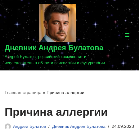
Перейти
к
содержимому
Дневник Андрея Булатова
Андрей Булатов, российский космополит и
исследователь в области психологии и футурологии
Главная страница
»
Причина аллергии
Причина аллергии
Андрей Булатов
Дневник Андрея Булатова
24.09.2023