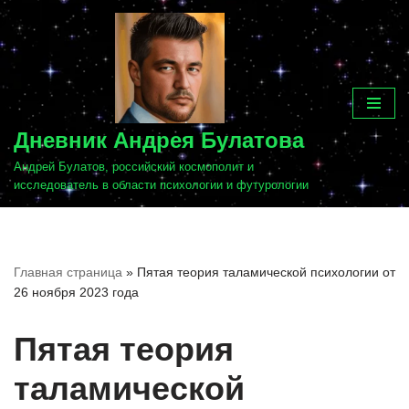
Перейти
к
содержимому
Дневник Андрея Булатова
Андрей Булатов, российский космополит и
исследователь в области психологии и футурологии
Главная страница
»
Пятая теория таламической психологии от
26 ноября 2023 года
Пятая теория
таламической