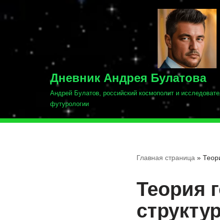
Перейти
к
содержимому
Дневник Андрея Булатова
Андрей Булатов, российский космополит и исследовате
футурологии
Главная страница
»
Теор
Теория 
структур