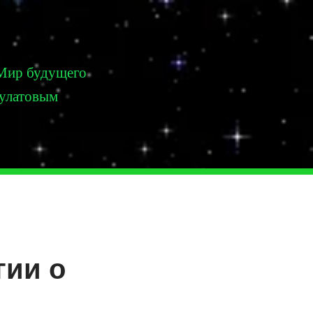
Мир будущего
Булатовым
гии о