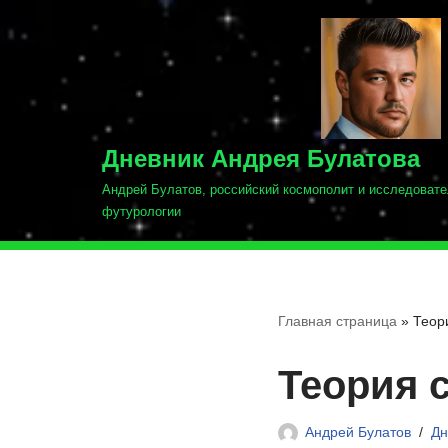
Перейти
к
содержимому
Дневник Андрея Булатова
Андрей Булатов, российский космополит и исследовате
футурологии
Главная страница
»
Теор
Теория 
Андрей Булатов
Дн