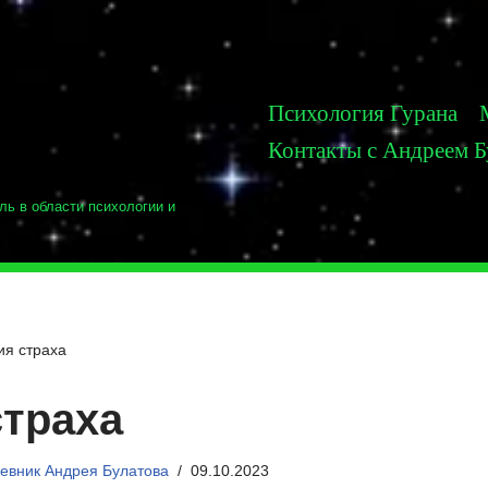
Психология Гурана
Контакты с Андреем 
ль в области психологии и
ия страха
страха
евник Андрея Булатова
09.10.2023