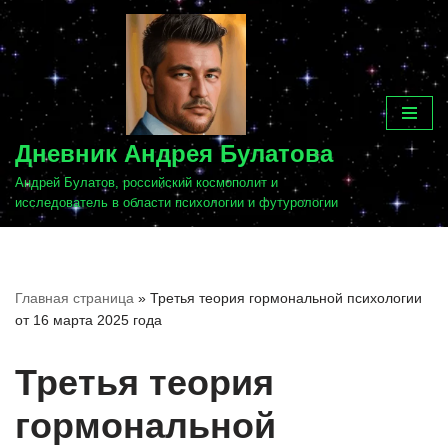
Перейти
к
содержимому
Дневник Андрея Булатова
Андрей Булатов, российский космополит и
исследователь в области психологии и футурологии
Главная страница
»
Третья теория гормональной психологии
от 16 марта 2025 года
Третья теория
гормональной