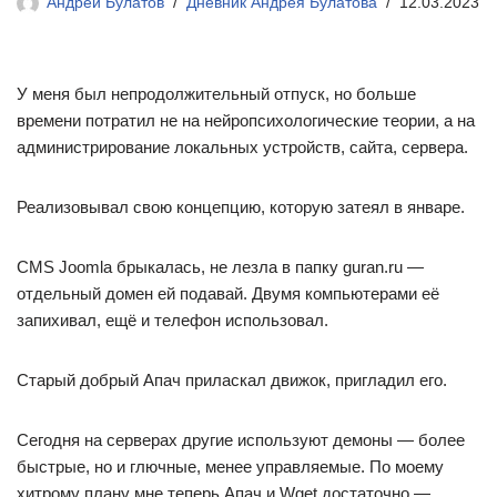
Андрей Булатов
Дневник Андрея Булатова
12.03.2023
У меня был непродолжительный отпуск, но больше
времени потратил не на нейропсихологические теории, а на
администрирование локальных устройств, сайта, сервера.
Реализовывал свою концепцию, которую затеял в январе.
CMS Joomla брыкалась, не лезла в папку guran.ru —
отдельный домен ей подавай. Двумя компьютерами её
запихивал, ещё и телефон использовал.
Старый добрый Апач приласкал движок, пригладил его.
Сегодня на серверах другие используют демоны — более
быстрые, но и глючные, менее управляемые. По моему
хитрому плану мне теперь Апач и Wget достаточно —