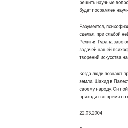
решить научные вопрос
будет посрамлен науч
Разумеется, психофизи
сделал, при слабой н
Религия Гурана завоюе
задачей нашей психоф
творений искусства на
Когда люди познают пр
земли. Шахид в Палест
своему народу. Он пой
приходит во время со
22.03.2004