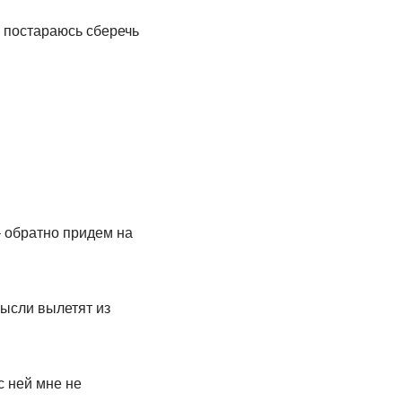
я постараюсь сберечь
– обратно придем на
мысли вылетят из
с ней мне не