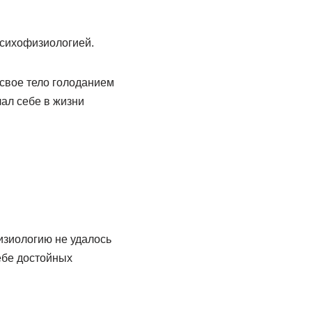
психофизиологией.
свое тело голоданием
лал себе в жизни
изиологию не удалось
ебе достойных