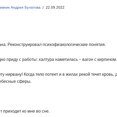
евник Андрея Булатова
22.09.2022
ана. Реконструировал психофизиологические понятия.
дно приду с работы: халтура наметилась – вагон с кирпичом.
у нирвану! Когда тело потеет и в жилах рекой течет кровь, 
небесные сферы.
т приходит ко мне во сне.