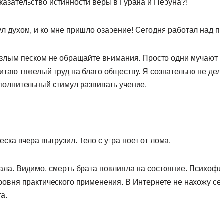
казательство истинности веры в Гурана и Перуна?!
л духом, и ко мне пришло озарение! Сегодня работал над 
рзлым песком не обращайте внимания. Просто одни мучают 
читаю тяжелый труд на благо обществу. Я сознательно не де
полнительный стимул развивать учение.
ска вчера выгрузил. Тело с утра ноет от лома.
ала. Видимо, смерть брата повлияла на состояние. Психоф
уровня практического применения. В Интернете не нахожу с
а.