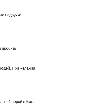
же недоучка,
ы пробить
людей. При желании
ильной верой в Бога