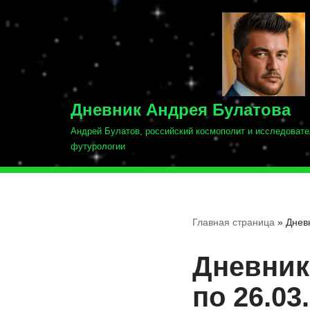
Перейти
к
содержимому
Дневник Андрея Булатова
Андрей Булатов, российский космополит и исследовате
футурологии
Главная страница
»
Дневн
Дневник 
по 26.03