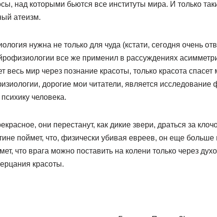
ы, над которыми бьются все институты мира. И только так
ный атеизм.
ология нужна не только для чуда (кстати, сегодня очень от
ейрофизиологии все же применил в рассуждениях асимметр
т весь мир через познание красоты, только красота спасет 
изиологии, дорогие мои читатели, является исследование
 психику человека.
екрасное, они перестанут, как дикие звери, драться за кло
ине поймет, что, физически убивая евреев, он еще больше
мет, что врага можно поставить на колени только через дух
зерцания красоты.