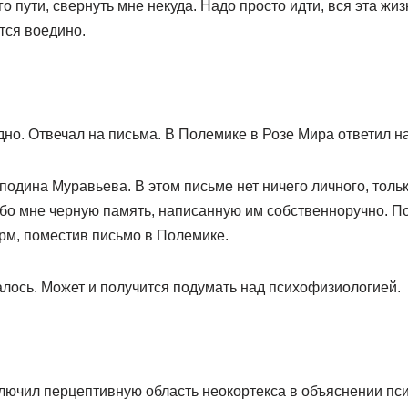
го пути, свернуть мне некуда. Надо просто идти, вся эта жи
тся воедино.
дно. Отвечал на письма. В Полемике в Розе Мира ответил н
подина Муравьева. В этом письме нет ничего личного, тольк
обо мне черную память, написанную им собственноручно. По
рм, поместив письмо в Полемике.
алось. Может и получится подумать над психофизиологией.
лючил перцептивную область неокортекса в объяснении пси