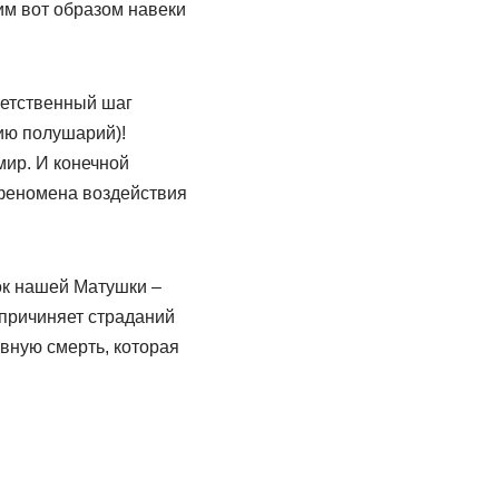
им вот образом навеки
ветственный шаг
ию полушарий)!
мир. И конечной
 феномена воздействия
чок нашей Матушки –
 причиняет страданий
овную смерть, которая