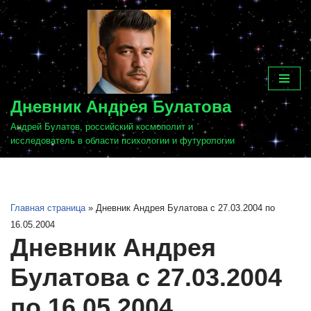
Перейти
к
содержимому
Дневник Андрея Булатова
Андрей Булатов, российский космополит и
исследователь в области психологии и футурологии
Главная страница
»
Дневник Андрея Булатова с 27.03.2004 по
16.05.2004
Дневник Андрея
Булатова с 27.03.2004
по 16.05.2004