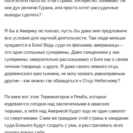
посетителя было из этой страны. Интересно, понимают ли
они дух религии Гурана, или просто хотят рассудочные
выводы сделать?
Я бы в Америку не поехал, пусть бы даже мне предложили
все условия для научной деятельности. Там люди меньше
нуждаются в Боге! Ведь судя по фильмам, американцы –
это одни сплошные супермены. Даже священники у них
супермены: омерзительно рассказывают о Боге как о своем
личном товарище, о друге. Я даже своего земного отца,
деревенского крестьянина, не могу назвать равноправным
другом – как можно так обращаться к Отцу Небесному?
По вине вот этих Терминаторов и Рембо, которые
издеваются сегодня над заключенными в иракских
тюрьмах, в небе над Америкой будет еще не один самолет
со смертниками. Сами же граждане этой страны в ожидании
суда Божьего будут сходить с ума, и расстреливать всех
подряд вокруг себя.