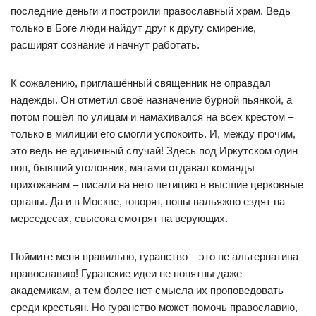
последние деньги и построили православный храм. Ведь
только в Боге люди найдут друг к другу смирение,
расширят сознание и начнут работать.
К сожалению, приглашённый священник не оправдал
надежды. Он отметил своё назначение бурной пьянкой, а
потом пошёл по улицам и намахивался на всех крестом –
только в милиции его смогли успокоить. И, между прочим,
это ведь не единичный случай! Здесь под Иркутском один
поп, бывший уголовник, матами отдавал команды
прихожанам – писали на него петицию в высшие церковные
органы. Да и в Москве, говорят, попы вальяжно ездят на
мерседесах, свысока смотрят на верующих.
Поймите меня правильно, гуранство – это не альтернатива
православию! Гуранские идеи не понятны даже
академикам, а тем более нет смысла их проповедовать
среди крестьян. Но гуранство может помочь православию,