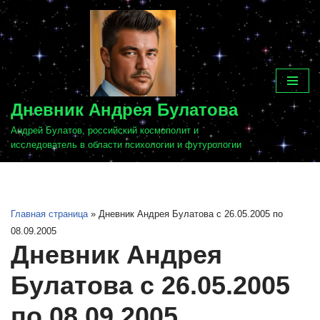
Перейти
к
содержимому
Дневник Андрея Булатова
Андрей Булатов, российский космополит и
исследователь в области психологии и футурологии
Главная страница
»
Дневник Андрея Булатова с 26.05.2005 по
08.09.2005
Дневник Андрея
Булатова с 26.05.2005
по 08.09.2005