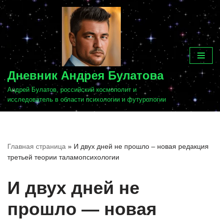
Перейти
к
содержимому
Дневник Андрея Булатова
Андрей Булатов, российский космополит и
исследователь в области психологии и футурологии
Главная страница
»
И двух дней не прошло – новая редакция
третьей теории таламопсихологии
И двух дней не
прошло — новая