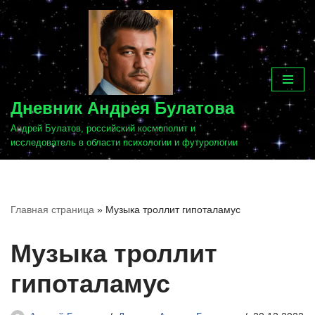
Перейти
к
содержимому
Дневник Андрея Булатова
Андрей Булатов, российский космополит и
исследователь в области психологии и футурологии
Главная страница
»
Музыка троллит гипоталамус
Музыка троллит
гипоталамус