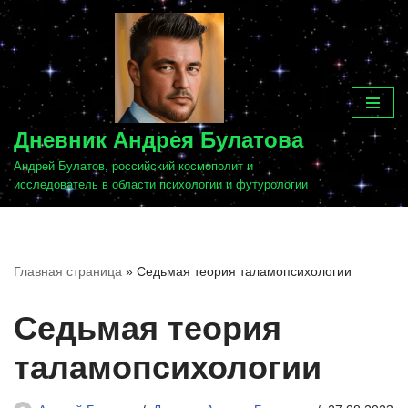
Перейти
к
содержимому
Дневник Андрея Булатова
Андрей Булатов, российский космополит и
исследователь в области психологии и футурологии
Главная страница
»
Седьмая теория таламопсихологии
Седьмая теория
таламопсихологии