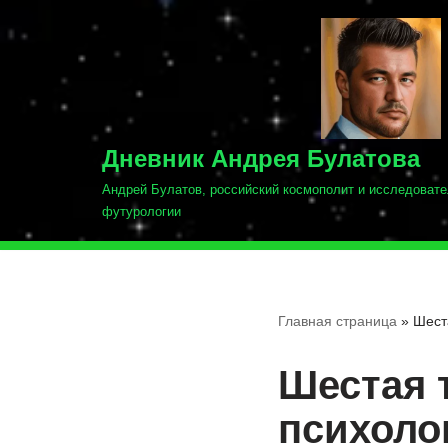
Перейти
к
содержимому
Дневник Андрея Булатова
Андрей Булатов, российский космополит и исследовате
футурологии
Главная страница
»
Шест
Шестая 
психоло