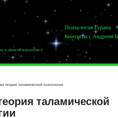
Психология Гурана
Контакты с Андреем 
ль в области психологии и
ая теория таламической психологии
теория таламической
гии